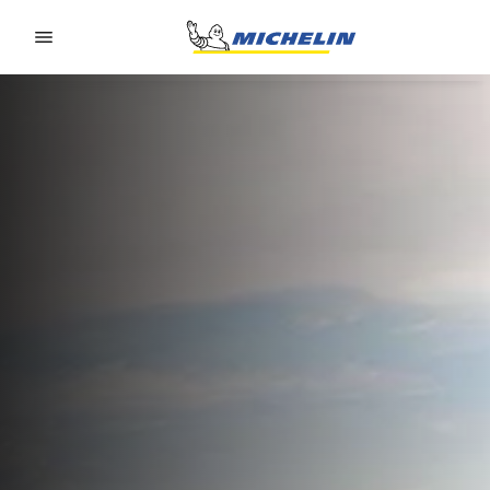
Go to page content
Go to page navigation