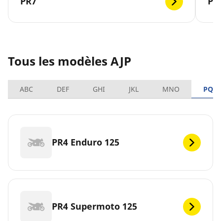
PR7
PR
Tous les modèles AJP
ABC
DEF
GHI
JKL
MNO
PQR
PR4 Enduro 125
PR4 Supermoto 125