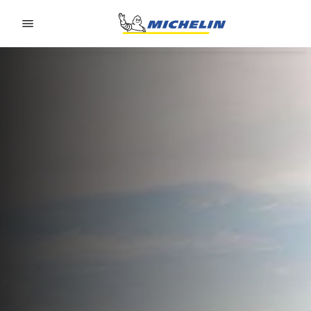
Go to page content
Go to page navigation