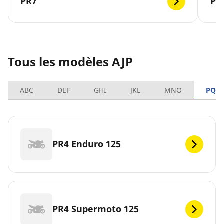
PR7
PR
Tous les modèles AJP
ABC
DEF
GHI
JKL
MNO
PQR
PR4 Enduro 125
PR4 Supermoto 125