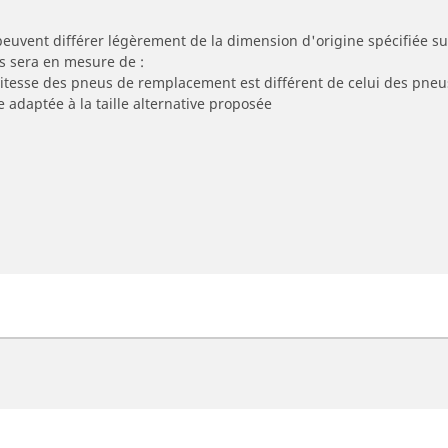
peuvent différer légèrement de la dimension d'origine spécifiée sur
s sera en mesure de :
 vitesse des pneus de remplacement est différent de celui des pneu
e adaptée à la taille alternative proposée
eus moto et scooter
Pneus vélo