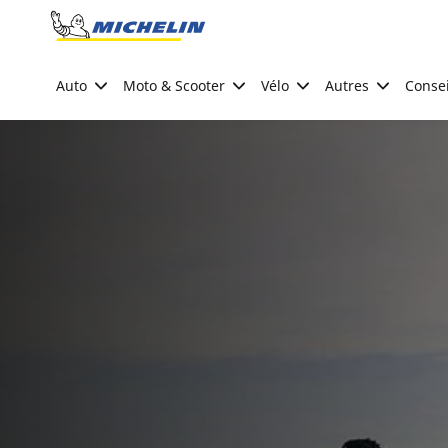
Go to page content
Go to page navigation
Auto
Moto & Scooter
Vélo
Autres
Consei