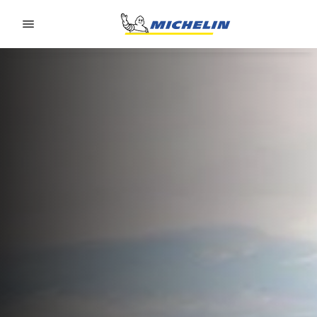
Go to page content
Go to page navigation