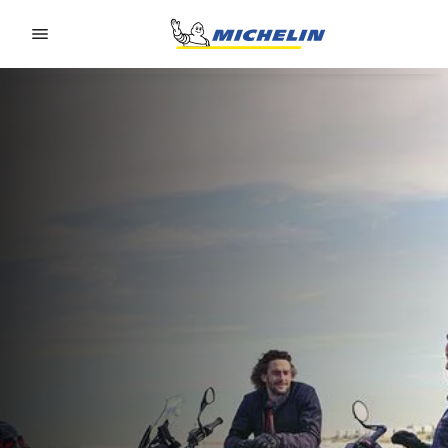
Go to page content
Go to page navigation