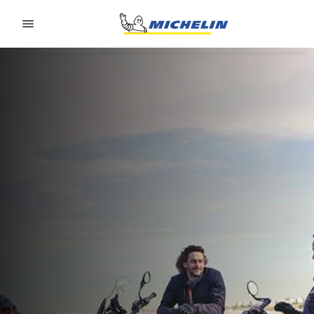
Go to page content
Go to page navigation