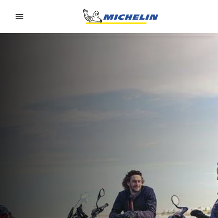
Go to page content
Go to page navigation