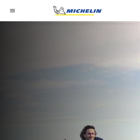
Go to page content
Go to page navigation