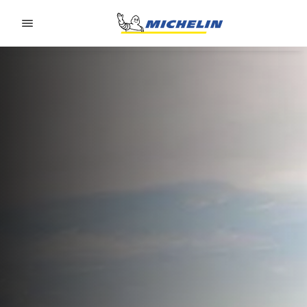
Go to page content
Go to page navigation