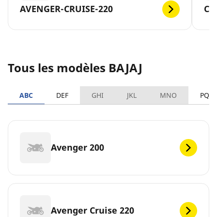
AVENGER-CRUISE-220
CT
Tous les modèles BAJAJ
ABC
DEF
GHI
JKL
MNO
PQR
Avenger 200
Avenger Cruise 220