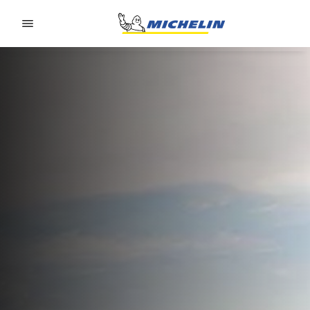
Go to page content
Go to page navigation