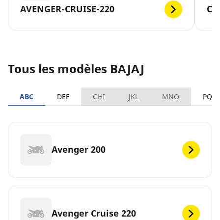
AVENGER-CRUISE-220
CT
Tous les modèles BAJAJ
ABC
DEF
GHI
JKL
MNO
PQR
Avenger 200
Avenger Cruise 220