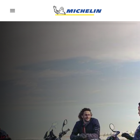
Go to page content
Go to page navigation