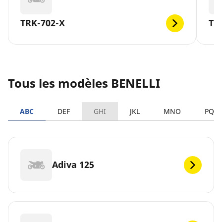
TRK-702-X
TR
Tous les modèles BENELLI
ABC
DEF
GHI
JKL
MNO
PQR
Adiva 125