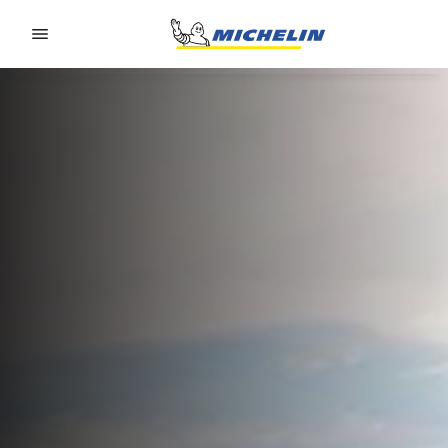
Go to page content
Go to page navigation