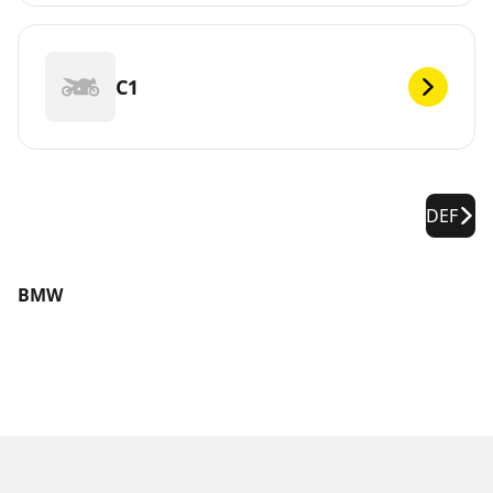
C1
DEF
BMW