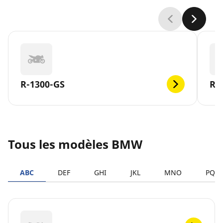
R-1300-GS
R-
Tous les modèles BMW
ABC
DEF
GHI
JKL
MNO
PQR