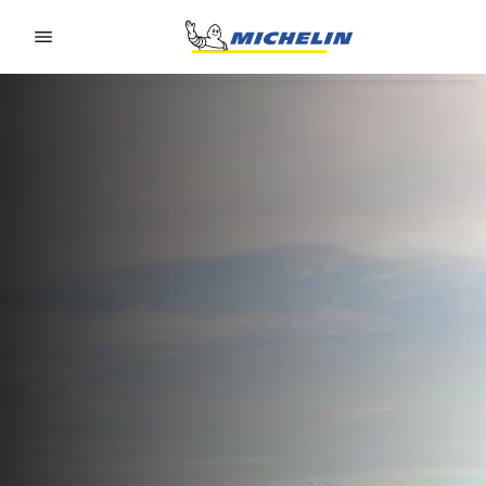
Go to page content
Go to page navigation