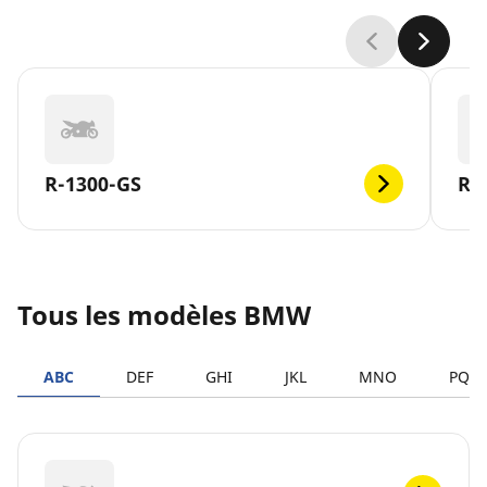
R-1300-GS
R-
Tous les modèles BMW
ABC
DEF
GHI
JKL
MNO
PQR