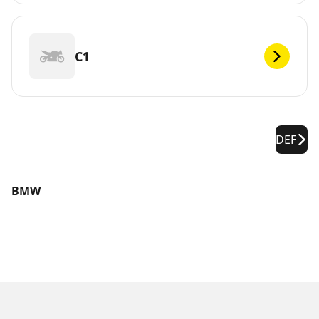
C1
DEF
BMW