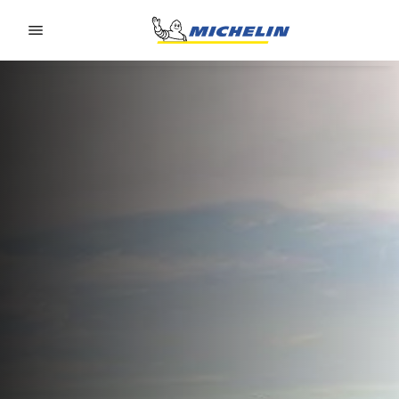
Go to page content
Go to page navigation