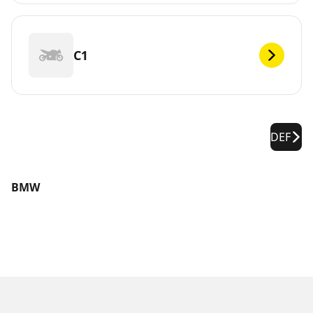
C1
DEF
BMW