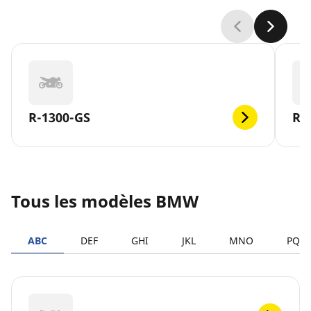
R-1300-GS
R-
Tous les modèles BMW
ABC
DEF
GHI
JKL
MNO
PQR