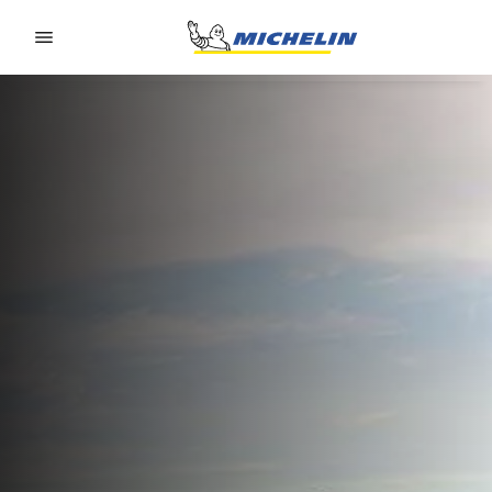
Go to page content
Go to page navigation