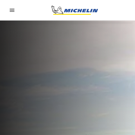
Go to page content
Go to page navigation