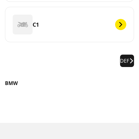
C1
DEF
BMW