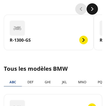
R-1300-GS
R-
Tous les modèles BMW
ABC
DEF
GHI
JKL
MNO
PQR