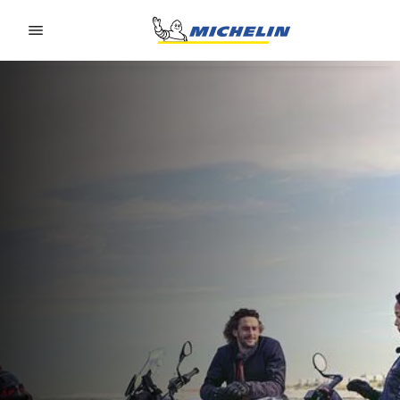
Go to page content
Go to page navigation