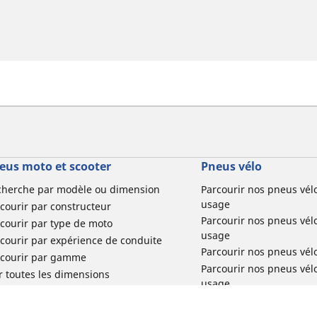
eus moto et scooter
Pneus vélo
cherche par modèle ou dimension
Parcourir nos pneus vél
usage
courir par constructeur
Parcourir nos pneus vél
courir par type de moto
usage
courir par expérience de conduite
Parcourir nos pneus vél
rcourir par gamme
Parcourir nos pneus vél
r toutes les dimensions
usage
Parcourir nos pneus vélo 
tourisme par usage