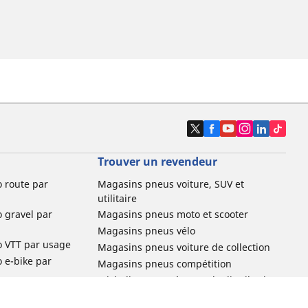
Trouver un revendeur
o route par
Magasins pneus voiture, SUV et
utilitaire
o gravel par
Magasins pneus moto et scooter
Magasins pneus vélo
o VTT par usage
Magasins pneus voiture de collection
o e-bike par
Magasins pneus compétition
Michelin et ses réseaux de distribution
ville et