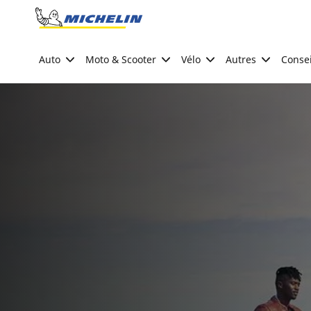
Go to page content
Go to page navigation
Auto
Moto & Scooter
Vélo
Autres
Consei