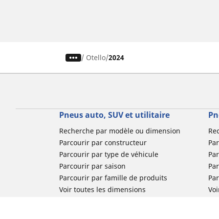
/
Otello
2024
Pneus auto, SUV et utilitaire
Pn
Recherche par modèle ou dimension
Re
Parcourir par constructeur
Par
Parcourir par type de véhicule
Par
Parcourir par saison
Par
Parcourir par famille de produits
Pa
Voir toutes les dimensions
Voi
Pneus voiture de collection
Pneus compétition / Motorsport