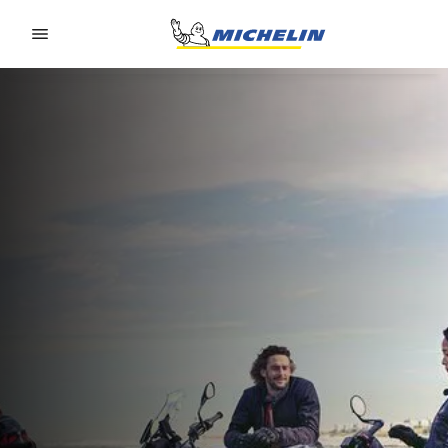
Go to page content
Go to page navigation