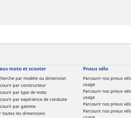
eus moto et scooter
Pneus vélo
cherche par modèle ou dimension
Parcourir nos pneus vél
usage
courir par constructeur
Parcourir nos pneus vél
courir par type de moto
usage
courir par expérience de conduite
Parcourir nos pneus vél
rcourir par gamme
Parcourir nos pneus vél
r toutes les dimensions
usage
Parcourir nos pneus vélo 
tourisme par usage