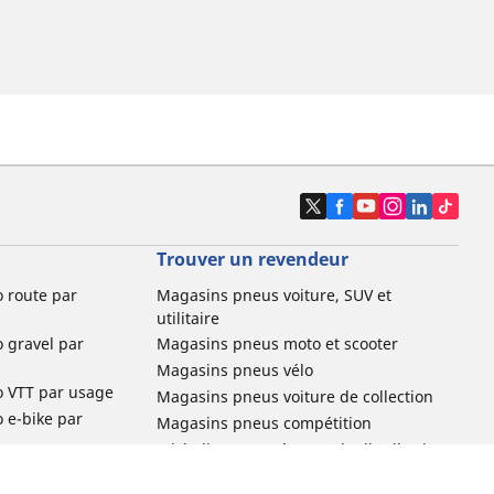
Trouver un revendeur
o route par
Magasins pneus voiture, SUV et
utilitaire
o gravel par
Magasins pneus moto et scooter
Magasins pneus vélo
o VTT par usage
Magasins pneus voiture de collection
o e-bike par
Magasins pneus compétition
Michelin et ses réseaux de distribution
ville et