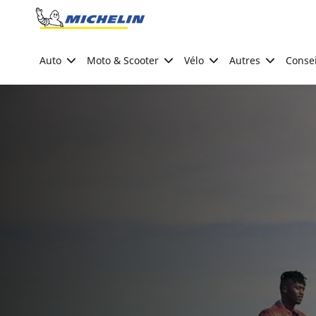
Go to page content
Go to page navigation
Auto
Moto & Scooter
Vélo
Autres
Consei