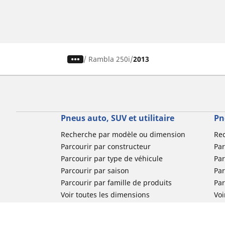
/
Rambla 250i
2013
Pneus auto, SUV et utilitaire
Pn
Recherche par modèle ou dimension
Re
Parcourir par constructeur
Par
Parcourir par type de véhicule
Par
Parcourir par saison
Par
Parcourir par famille de produits
Pa
Voir toutes les dimensions
Voi
Pneus voiture de collection
Pneus compétition / Motorsport