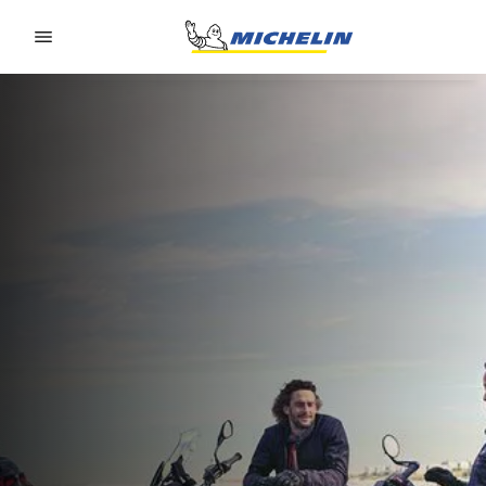
Go to page content
Go to page navigation