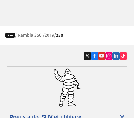
/
Rambla 250i
2019
250
Pneus auto, SUV et utilitaire
Pneus moto et scooter