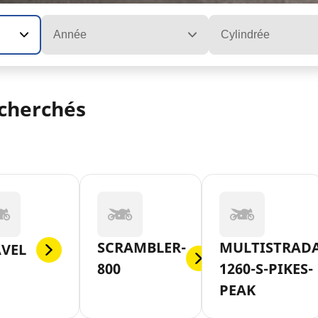
Année
Cylindrée
echerchés
SCRAMBLER-
MULTISTRADA
AVEL
800
1260-S-PIKES-
PEAK