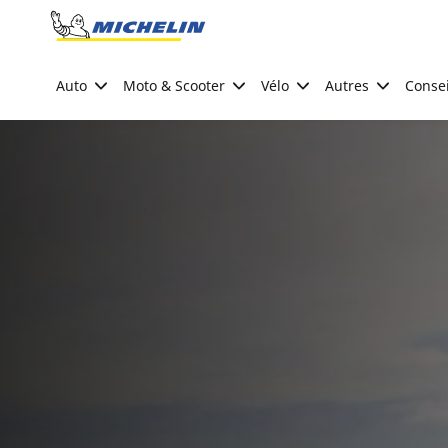
Go to page content
Go to page navigation
Auto
Moto & Scooter
Vélo
Autres
Consei