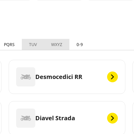
PQRS
TUV
WXYZ
0-9
Desmocedici RR
Diavel Strada