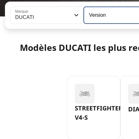
Marque
Version
DUCATI
Modèles DUCATI les plus r
STREETFIGHTER-
DI
V4-S