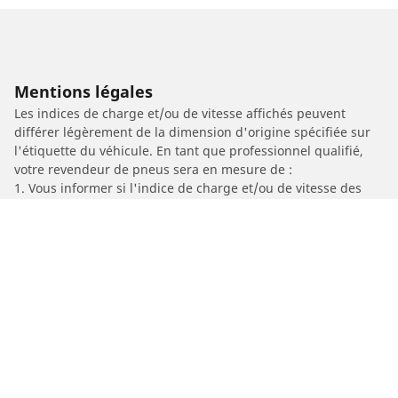
Mentions légales
Les indices de charge et/ou de vitesse affichés peuvent
différer légèrement de la dimension d'origine spécifiée sur
l'étiquette du véhicule. En tant que professionnel qualifié,
votre revendeur de pneus sera en mesure de :
1. Vous informer si l'indice de charge et/ou de vitesse des
pneus de remplacement est différent de celui des pneus
d'origine.
2. Déterminer si la pression du pneu devrait être adaptée à la
taille alternative proposée
/
DUCATI
Monster 1200 R