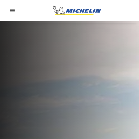
Go to page content
Go to page navigation