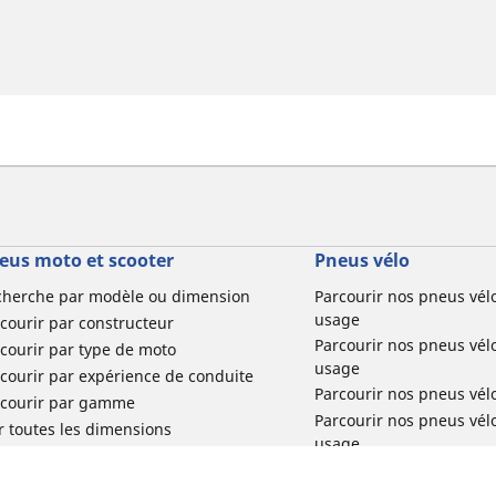
eus moto et scooter
Pneus vélo
cherche par modèle ou dimension
Parcourir nos pneus vél
usage
courir par constructeur
Parcourir nos pneus vél
courir par type de moto
usage
courir par expérience de conduite
Parcourir nos pneus vél
rcourir par gamme
Parcourir nos pneus vél
r toutes les dimensions
usage
Parcourir nos pneus vélo 
tourisme par usage