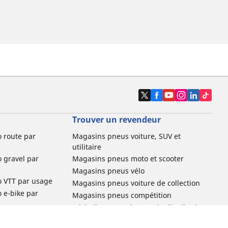
Trouver un revendeur
o route par
Magasins pneus voiture, SUV et
utilitaire
o gravel par
Magasins pneus moto et scooter
Magasins pneus vélo
o VTT par usage
Magasins pneus voiture de collection
o e-bike par
Magasins pneus compétition
Michelin et ses réseaux de distribution
ville et