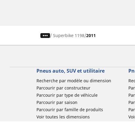
/
Superbike 1198
2011
Pneus auto, SUV et utilitaire
Pn
Recherche par modèle ou dimension
Re
Parcourir par constructeur
Par
Parcourir par type de véhicule
Par
Parcourir par saison
Par
Parcourir par famille de produits
Pa
Voir toutes les dimensions
Voi
Pneus voiture de collection
Pneus compétition / Motorsport