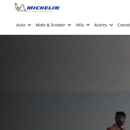
Go to page content
Go to page navigation
Auto
Moto & Scooter
Vélo
Autres
Consei