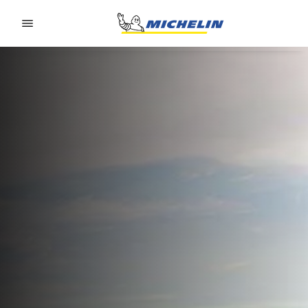
Go to page content
Go to page navigation