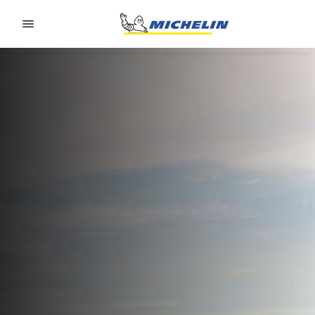
Go to page content
Go to page navigation