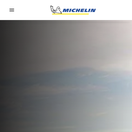
Go to page content
Go to page navigation