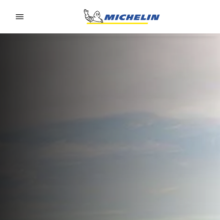
Go to page content
Go to page navigation