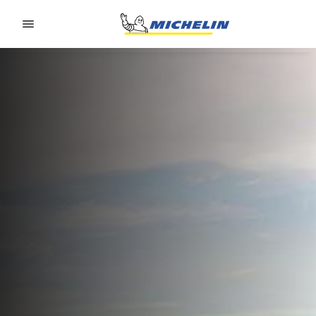
Go to page content
Go to page navigation