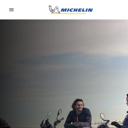
Go to page content
Go to page navigation