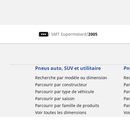
/
SMT Supermotard
2005
Pneus auto, SUV et utilitaire
Pn
Recherche par modèle ou dimension
Re
Parcourir par constructeur
Par
Parcourir par type de véhicule
Par
Parcourir par saison
Par
Parcourir par famille de produits
Pa
Voir toutes les dimensions
Voi
Pneus voiture de collection
Pneus compétition / Motorsport