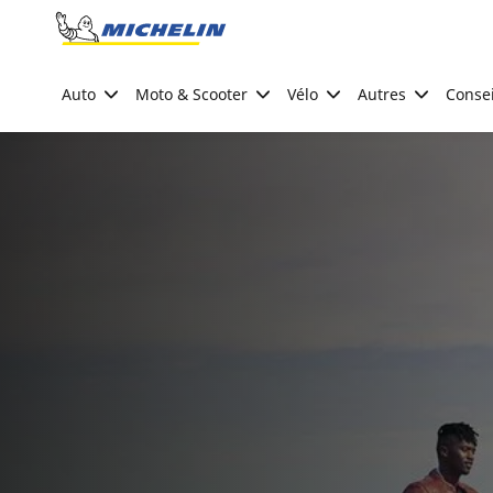
Go to page content
Go to page navigation
Auto
Moto & Scooter
Vélo
Autres
Consei