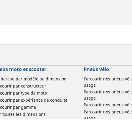
eus moto et scooter
Pneus vélo
cherche par modèle ou dimension
Parcourir nos pneus vél
usage
courir par constructeur
Parcourir nos pneus vél
courir par type de moto
usage
courir par expérience de conduite
Parcourir nos pneus vél
rcourir par gamme
Parcourir nos pneus vél
r toutes les dimensions
usage
Parcourir nos pneus vélo 
tourisme par usage