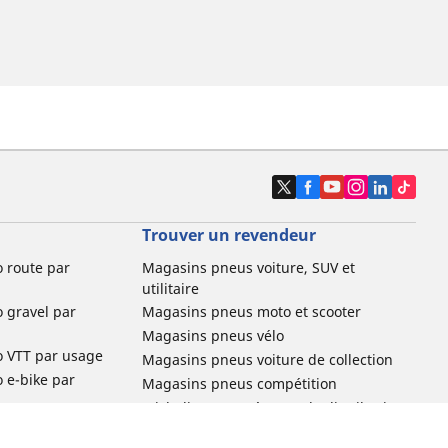
Trouver un revendeur
o route par
Magasins pneus voiture, SUV et
utilitaire
o gravel par
Magasins pneus moto et scooter
Magasins pneus vélo
o VTT par usage
Magasins pneus voiture de collection
o e-bike par
Magasins pneus compétition
Michelin et ses réseaux de distribution
ville et