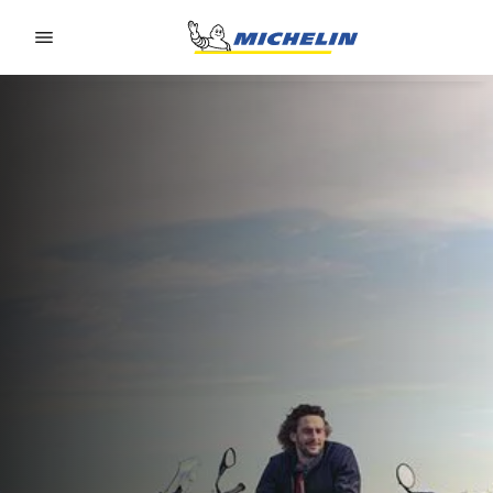
Go to page content
Go to page navigation