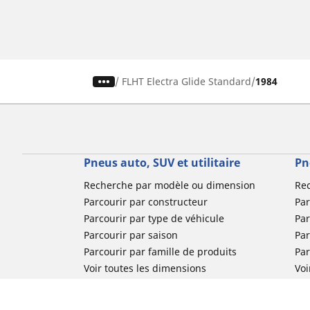
/
FLHT Electra Glide Standard
1984
Pneus auto, SUV et utilitaire
Pn
Recherche par modèle ou dimension
Re
Parcourir par constructeur
Par
Parcourir par type de véhicule
Par
Parcourir par saison
Par
Parcourir par famille de produits
Pa
Voir toutes les dimensions
Voi
Pneus voiture de collection
Pneus compétition / Motorsport