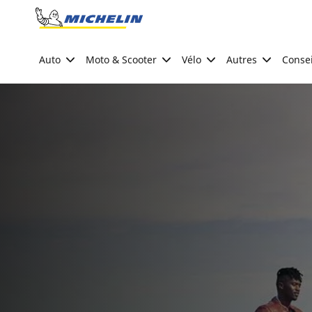
Go to page content
Go to page navigation
Auto
Moto & Scooter
Vélo
Autres
Consei