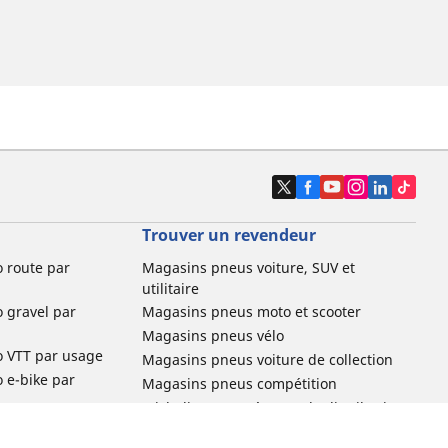
Trouver un revendeur
o route par
Magasins pneus voiture, SUV et
utilitaire
o gravel par
Magasins pneus moto et scooter
Magasins pneus vélo
o VTT par usage
Magasins pneus voiture de collection
o e-bike par
Magasins pneus compétition
Michelin et ses réseaux de distribution
ville et