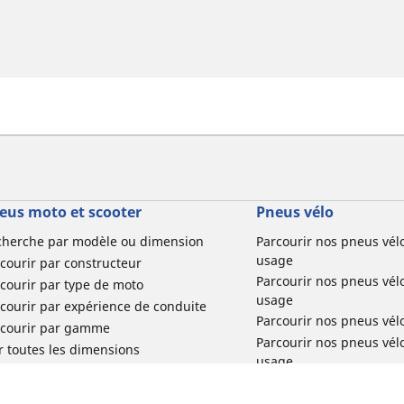
eus moto et scooter
Pneus vélo
cherche par modèle ou dimension
Parcourir nos pneus vél
usage
courir par constructeur
Parcourir nos pneus vél
courir par type de moto
usage
courir par expérience de conduite
Parcourir nos pneus vél
rcourir par gamme
Parcourir nos pneus vél
r toutes les dimensions
usage
Parcourir nos pneus vélo 
tourisme par usage