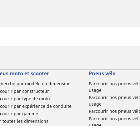
eus moto et scooter
Pneus vélo
cherche par modèle ou dimension
Parcourir nos pneus vél
usage
courir par constructeur
Parcourir nos pneus vél
courir par type de moto
usage
courir par expérience de conduite
Parcourir nos pneus vél
rcourir par gamme
Parcourir nos pneus vél
r toutes les dimensions
usage
Parcourir nos pneus vélo 
tourisme par usage