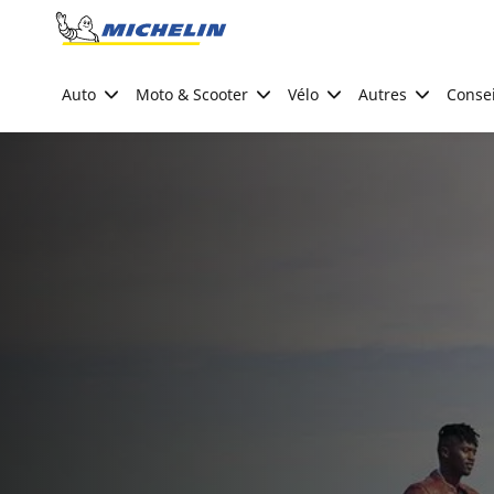
Go to page content
Go to page navigation
Auto
Moto & Scooter
Vélo
Autres
Consei