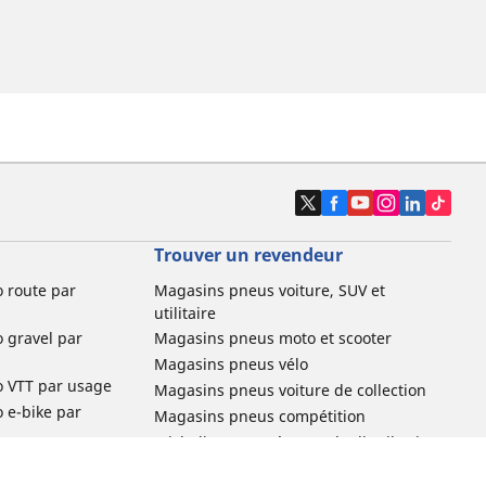
Trouver un revendeur
o route par
Magasins pneus voiture, SUV et
utilitaire
o gravel par
Magasins pneus moto et scooter
Magasins pneus vélo
o VTT par usage
Magasins pneus voiture de collection
o e-bike par
Magasins pneus compétition
Michelin et ses réseaux de distribution
ville et