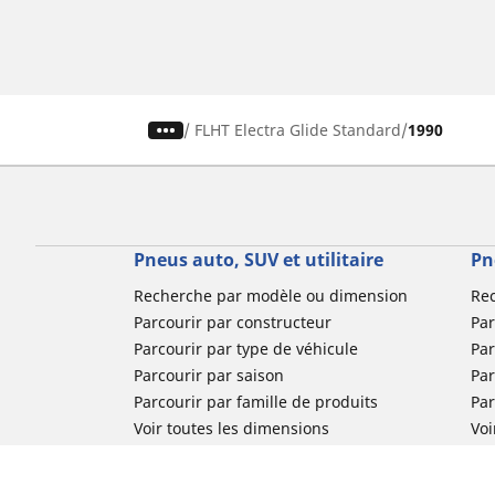
/
FLHT Electra Glide Standard
1990
Pneus auto, SUV et utilitaire
Pn
Recherche par modèle ou dimension
Re
Parcourir par constructeur
Par
Parcourir par type de véhicule
Par
Parcourir par saison
Par
Parcourir par famille de produits
Pa
Voir toutes les dimensions
Voi
Pneus voiture de collection
Pneus compétition / Motorsport