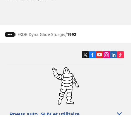
/
FXDB Dyna Glide Sturgis
1992
Pneus auto, SUV et utilitaire
Pneus moto et scooter