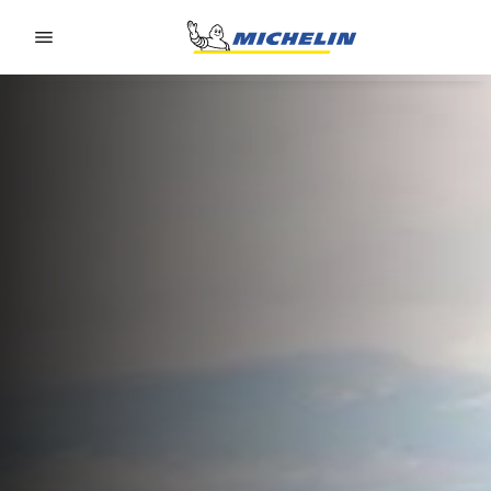
Go to page content
Go to page navigation