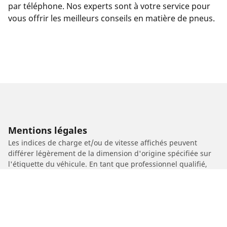
par téléphone. Nos experts sont à votre service pour
vous offrir les meilleurs conseils en matière de pneus.
Mentions légales
Les indices de charge et/ou de vitesse affichés peuvent
différer légèrement de la dimension d'origine spécifiée sur
l'étiquette du véhicule. En tant que professionnel qualifié,
votre revendeur de pneus sera en mesure de :
1. Vous informer si l'indice de charge et/ou de vitesse des
pneus de remplacement est différent de celui des pneus
d'origine.
2. Déterminer si la pression du pneu devrait être adaptée à la