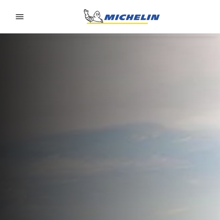
Go to page content
Go to page navigation