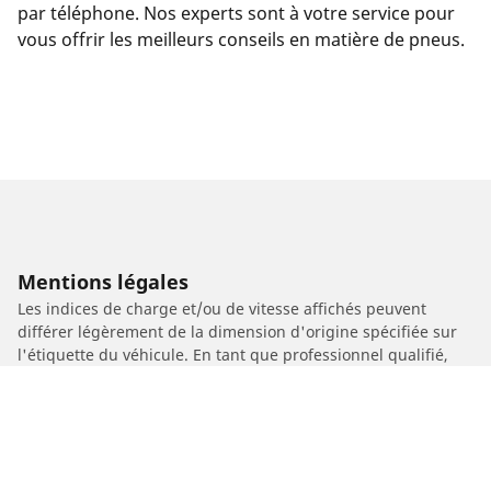
par téléphone. Nos experts sont à votre service pour
vous offrir les meilleurs conseils en matière de pneus.
Mentions légales
Les indices de charge et/ou de vitesse affichés peuvent
différer légèrement de la dimension d'origine spécifiée sur
l'étiquette du véhicule. En tant que professionnel qualifié,
votre revendeur de pneus sera en mesure de :
1. Vous informer si l'indice de charge et/ou de vitesse des
pneus de remplacement est différent de celui des pneus
d'origine.
2. Déterminer si la pression du pneu devrait être adaptée à la