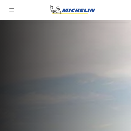
Go to page content
Go to page navigation