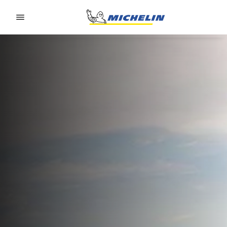
Go to page content
Go to page navigation