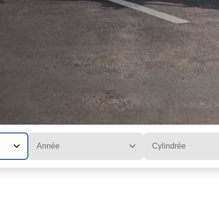
Année
Cylindrée
O