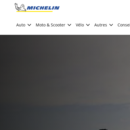
Go to page content
Go to page navigation
Auto
Moto & Scooter
Vélo
Autres
Consei