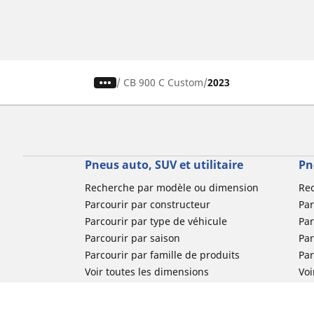
/
CB 900 C Custom
2023
Pneus auto, SUV et utilitaire
Pn
Recherche par modèle ou dimension
Re
Parcourir par constructeur
Par
Parcourir par type de véhicule
Par
Parcourir par saison
Par
Parcourir par famille de produits
Pa
Voir toutes les dimensions
Voi
Pneus voiture de collection
Pneus compétition / Motorsport