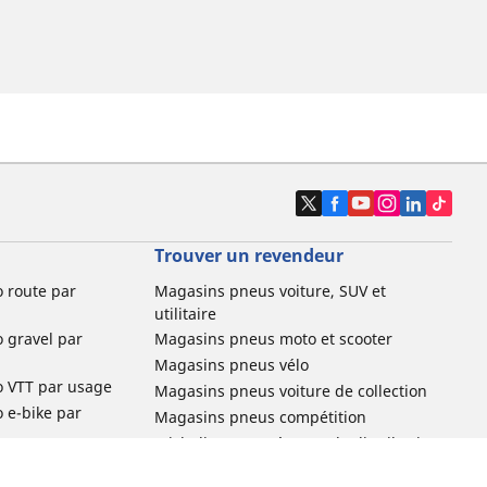
Trouver un revendeur
o route par
Magasins pneus voiture, SUV et
utilitaire
o gravel par
Magasins pneus moto et scooter
Magasins pneus vélo
o VTT par usage
Magasins pneus voiture de collection
o e-bike par
Magasins pneus compétition
Michelin et ses réseaux de distribution
ville et