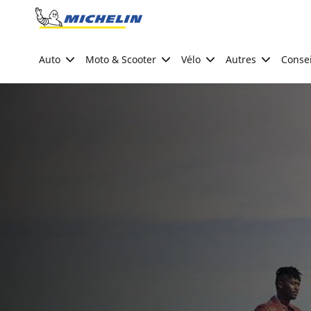
Go to page content
Go to page navigation
Auto
Moto & Scooter
Vélo
Autres
Consei