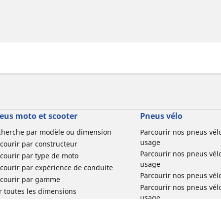
eus moto et scooter
Pneus vélo
cherche par modèle ou dimension
Parcourir nos pneus vél
usage
courir par constructeur
Parcourir nos pneus vél
courir par type de moto
usage
courir par expérience de conduite
Parcourir nos pneus vél
rcourir par gamme
Parcourir nos pneus vél
r toutes les dimensions
usage
Parcourir nos pneus vélo 
tourisme par usage