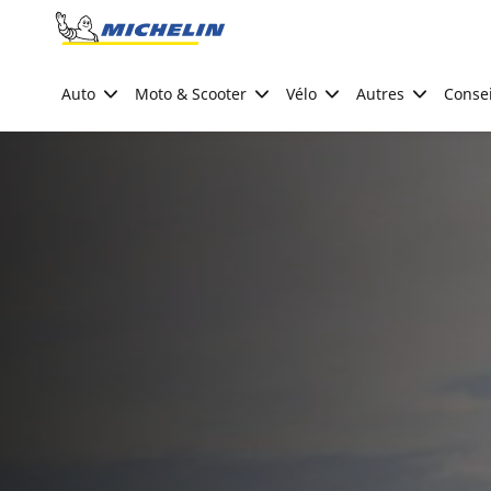
Go to page content
Go to page navigation
Auto
Moto & Scooter
Vélo
Autres
Consei