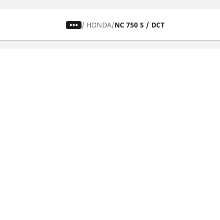
/
HONDA
NC 750 S / DCT
Pneus auto, SUV et utilitaire
Pn
Recherche par modèle ou dimension
Re
Parcourir par constructeur
Par
Parcourir par type de véhicule
Par
Parcourir par saison
Par
Parcourir par famille de produits
Pa
Voir toutes les dimensions
Voi
Pneus voiture de collection
Pneus compétition / Motorsport