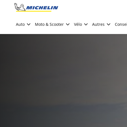
Go to page content
Go to page navigation
Auto
Moto & Scooter
Vélo
Autres
Consei