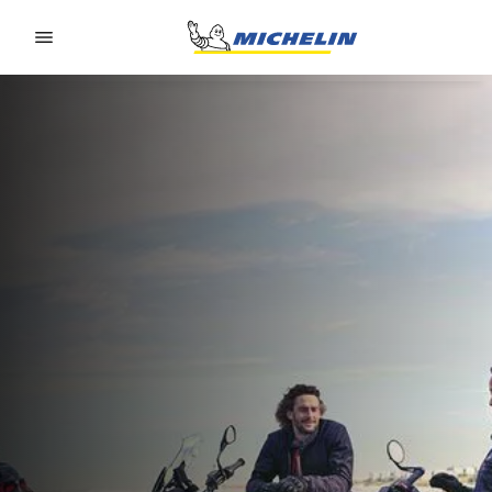
Go to page content
Go to page navigation