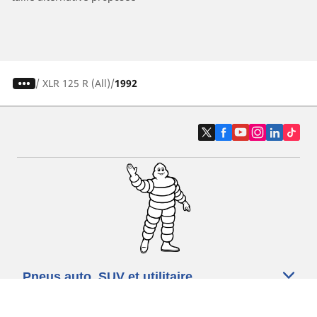
/
XLR 125 R (All)
1992
Pneus auto, SUV et utilitaire
Pneus moto et scooter