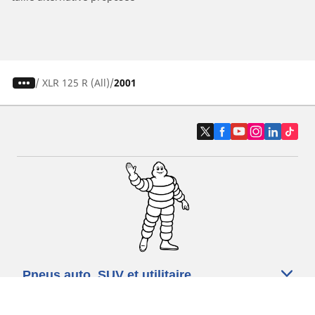
/
XLR 125 R (All)
2001
Pneus auto, SUV et utilitaire
Pneus moto et scooter