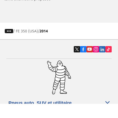
/
FE 350 (USA)
2014
Pneus auto, SUV et utilitaire
Pneus moto et scooter