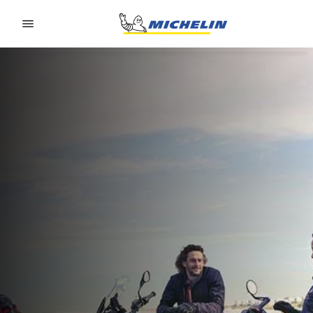
Go to page content
Go to page navigation