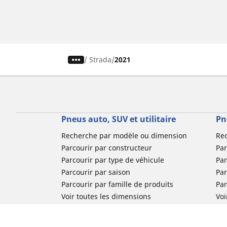
/
Strada
2021
Pneus auto, SUV et utilitaire
Pn
Recherche par modèle ou dimension
Re
Parcourir par constructeur
Par
Parcourir par type de véhicule
Par
Parcourir par saison
Par
Parcourir par famille de produits
Pa
Voir toutes les dimensions
Voi
Pneus voiture de collection
Pneus compétition / Motorsport