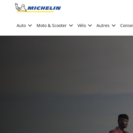
Go to page content
Go to page navigation
Auto
Moto & Scooter
Vélo
Autres
Consei