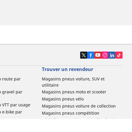
Trouver un revendeur
o route par
Magasins pneus voiture, SUV et
utilitaire
o gravel par
Magasins pneus moto et scooter
Magasins pneus vélo
o VTT par usage
Magasins pneus voiture de collection
o e-bike par
Magasins pneus compétition
Michelin et ses réseaux de distribution
ville et