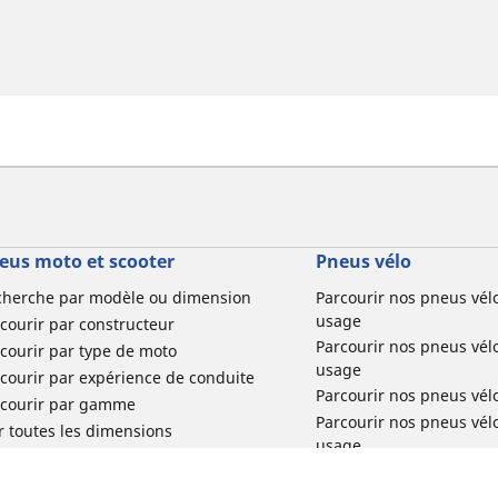
eus moto et scooter
Pneus vélo
cherche par modèle ou dimension
Parcourir nos pneus vél
usage
courir par constructeur
Parcourir nos pneus vél
courir par type de moto
usage
courir par expérience de conduite
Parcourir nos pneus vél
rcourir par gamme
Parcourir nos pneus vél
r toutes les dimensions
usage
Parcourir nos pneus vélo 
tourisme par usage