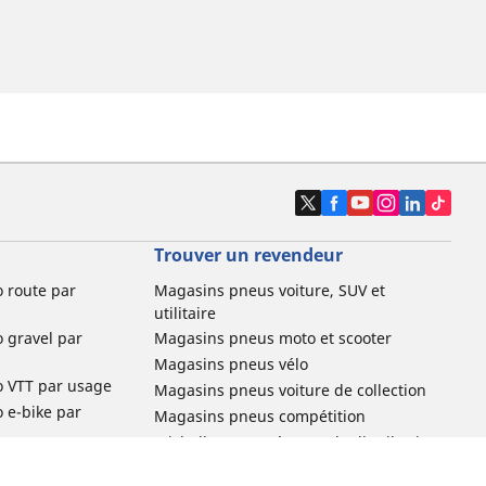
Trouver un revendeur
o route par
Magasins pneus voiture, SUV et
utilitaire
o gravel par
Magasins pneus moto et scooter
Magasins pneus vélo
o VTT par usage
Magasins pneus voiture de collection
o e-bike par
Magasins pneus compétition
Michelin et ses réseaux de distribution
ville et