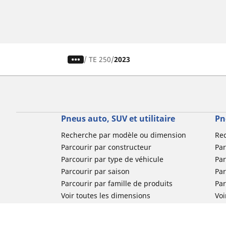
/
TE 250
2023
Pneus auto, SUV et utilitaire
Pn
Recherche par modèle ou dimension
Re
Parcourir par constructeur
Par
Parcourir par type de véhicule
Par
Parcourir par saison
Par
Parcourir par famille de produits
Pa
Voir toutes les dimensions
Voi
Pneus voiture de collection
Pneus compétition / Motorsport