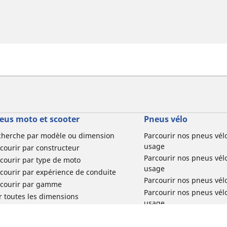
eus moto et scooter
Pneus vélo
cherche par modèle ou dimension
Parcourir nos pneus vél
usage
courir par constructeur
Parcourir nos pneus vél
courir par type de moto
usage
courir par expérience de conduite
Parcourir nos pneus vél
rcourir par gamme
Parcourir nos pneus vél
r toutes les dimensions
usage
Parcourir nos pneus vélo 
tourisme par usage