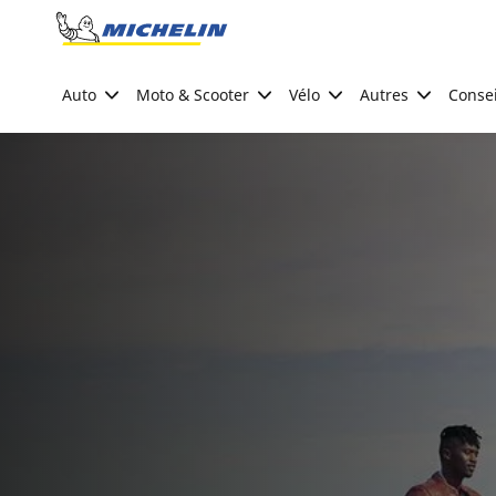
Go to page content
Go to page navigation
Auto
Moto & Scooter
Vélo
Autres
Consei