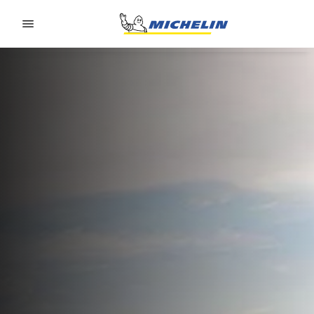
Go to page content
Go to page navigation